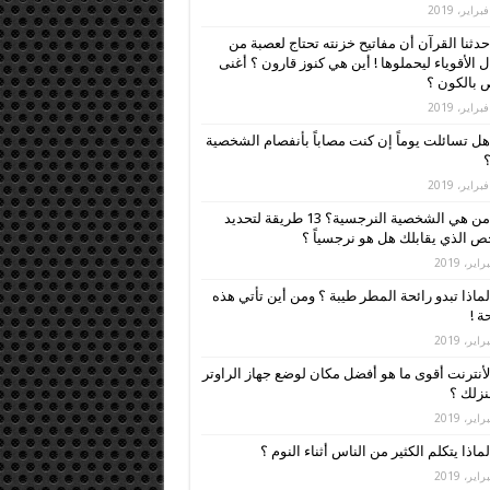
حدثنا القرآن أن مفاتيح خزنته تحتاج لعصبة من
ل الأقوياء ليحملوها ! أين هي كنوز قارون ؟ أغنى
بالكون ؟
هل تسائلت يوماً إن كنت مصاباً بأنفصام الشخصية
؟
من هي الشخصية النرجسية؟ 13 طريقة لتحديد
 الذي يقابلك هل هو نرجسياً ؟
لماذا تبدو رائحة المطر طيبة ؟ ومن أين تأتي هذه
ة !
لأنترنت أقوى ما هو أفضل مكان لوضع جهاز الراوتر
زلك ؟
لماذا يتكلم الكثير من الناس أثناء النوم ؟