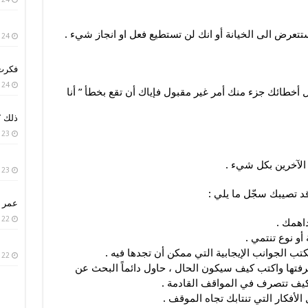
ستتعرض الى الخيانة أو انك لن تستطيع فعل او انجاز شيء .
24 يناير، 2019
فكرت 
24 يناير، 2019
 أخطائك جزء منك أمر غير مقبول فإياك أن تقع بخطأ ” أنا
ذلك ؟
23 يناير، 2019
 الآخرين بكل شيء .
23 يناير، 2019
قد تصيبك سجّل ما يلي :
عمر ا
22 يناير، 2019
داهمك .
أو نوع تنتمي .
 الجوانب الإيجابية التي ممكن أن تجدها فيه .
22 يناير، 2019
تها واكتب كيف سيكون الحال ، حاول دائماً البحث عن
 كيف تتصرف في المواقف القادمة .
أفكار التي تنتابك تجاه الموقف .