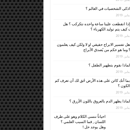
اذكى الشخصيات في العالم ؟
إذا انقطعت علينا ساعة واحده نتكركب ؟ هل
كيف يتم توليد الكهرباء ؟
هل تفسير الابراج حقيقي او لا ولكن كيف يعلمون
 وما هو حكم من يُصدق الأبراج
لماذا نقوم بتطهير الطفل ؟
بما أنك كائن على هذه الأرض حُق لك أن تعرف كم
لكون ؟
لماذا يظهر الدم بالعروق باللون الأزرق ؟
احياناً ننسى الكلام وهو على طرف
اللسان , فما السبب العلمي ؟
وهل يوجد حل !