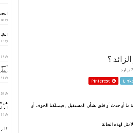
انتصر
18 أبريل، 2020
اليكِ
12 أبريل، 2020
16 أبريل، 2019
لزائد ؟
تسببت
رة
نشأت 
31 مارس، 2019
Pinterest
Link
29 مارس، 2019
هل فك
ة ما أو حدث أو قلق بشأن المستقبل , فيمتلكنا الخوف أو
العال
14 مارس، 2019
مثل لهذه الحالة
؟ أم 