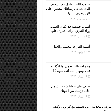
طرق فعّالة للتعامل مع الشخص
الذي يتجاهل رسائلك ستجبره على
الرد , تعرف عليها
9 سبتمبر، 2020
أسباب حقيقية قد تكون السبب
وراء التعرق الزائد , تعرف عليها
8 سبتمبر، 2020
أهمية القراءة للجسم والعقل
26 يوليو، 2020
هذه الاخطاء يقعون بها الأذكياء
قبل نومهم , هل أنت منهم ؟؟
18 أبريل، 2020
تعرف على خفايا شخصيتك من
خلال ترتيبك بين اخوتك
18 أبريل، 2020
مرضى يتحدثون عن قصتهم مع كورونا , وكيف
وا عليها