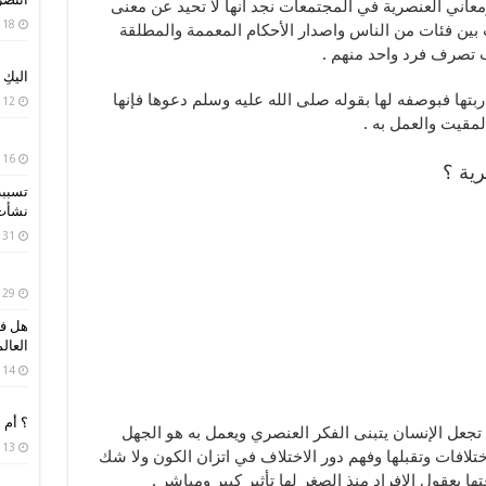
عاني العنصرية في المجتمعات نجد أنها لا تحيد عن معنى
18 أبريل، 2020
ات بين فئات من الناس واصدار الأحكام المعممة والمطلقة
تصرف فرد واحد منهم .
اليكِ
بتها فبوصفه لها بقوله صلى الله عليه وسلم دعوها فإنها
12 أبريل، 2020
المقيت والعمل به .
16 أبريل، 2019
رية ؟
تسببت
نشأت 
31 مارس، 2019
29 مارس، 2019
هل فك
العال
14 مارس، 2019
؟ أم 
تجعل الإنسان يتبنى الفكر العنصري ويعمل به هو الجهل
13 فبراير، 2019
لافات وتقبلها وفهم دور الاختلاف في اتزان الكون ولا شك
ها بعقول الافراد منذ الصغر لها تأثير كبير ومباشر .