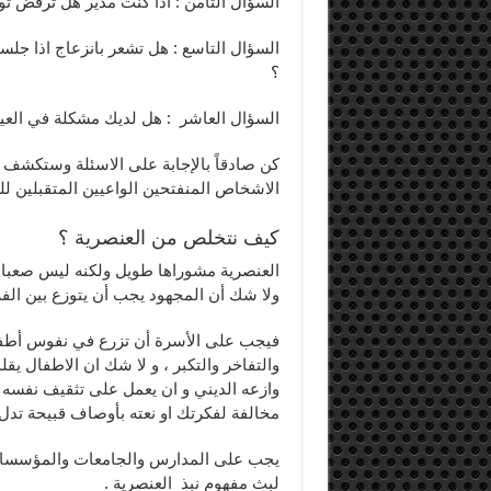
السؤال الثامن : اذا كنت مدير هل ترفض 
السؤال التاسع : هل تشعر بانزعاج اذا ج
؟
السؤال العاشر : هل لديك مشكلة في ال
كن صادقاً بالإجابة على الاسئلة وستكشف 
الاشخاص المنفتحين الواعيين المتقبلين لل
كيف نتخلص من العنصرية ؟
العنصرية مشوراها طويل ولكنه ليس صعبا م
ولا شك أن المجهود يجب أن يتوزع بين الف
فيجب على الأسرة أن تزرع في نفوس أطفاله
والتفاخر والتكبر ، و لا شك ان الاطفال 
وازعه الديني و ان يعمل على تثقيف نفس
مخالفة لفكرتك او نعته بأوصاف قبيحة تدل ع
يجب على المدارس والجامعات والمؤسسات 
لبث مفهوم نبذ العنصرية .