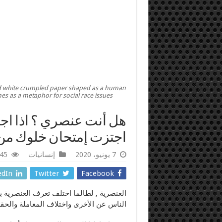
 and white crumpled paper shaped as a human
s as a metaphor for social race issues.
هل أنت عنصري ؟ اذا اجب
اجتزت إمتحان خلوك من 
7 يونيو، 2020
إنسانيات
9,745
edIn
Twitter
Facebook
العنصرية , لطالما اختلف تعرف العنصرية ب
الناس عن الأخرى واختلاف المعاملة والحق