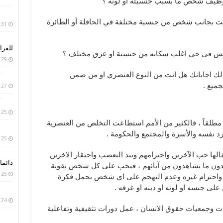
توظيف شخص ما بسبب جنسيته أو لونه ؟
لست بجانب شخص من جنسية مختلفة في الحافلة أو الطائرة
31 يناير، 2019
للقرا
عيش في حي اغلب سكانه من جنسية او عرق مختلف ؟
29 يناير، 2019
لك اجاباتك هل انت من النوع العنصري او من ضمن
جميع .
27 يناير، 2019
25 يناير، 2019
طلقاً ، فالكثير من الأمم استطاعت التخلص من العنصرية
رد نفسه والأسرة والمجتمع والحكومة .
25 يناير، 2019
ا حب الآخرين واحترامهم ونبذ التعصب واحتقار الاخرين
دائما 
يقلدون ما يشاهدون من آبائهم ، فيجب على كل شخص تقوية
25 يناير، 2019
ه واحترام غيره وعدم التهجم على اي شخص يحمل فكرة
لى جنسه او لونه او دينه او عرقه .
24 يناير، 2019
وجمعيات حقوق الانسان ، عمل دورات تثقيفية وتفاعلية