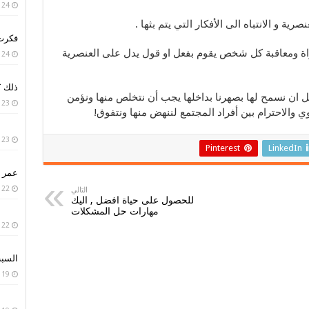
24 يناير، 2019
ية و الانتباه الى الأفكار التي يتم بثها .
فكرت 
اة ومعاقبة كل شخص يقوم بفعل او قول يدل على العنصرية
24 يناير، 2019
ذلك ؟
ل ان نسمح لها بصهرنا بداخلها يجب أن نتخلص منها ونؤمن
23 يناير، 2019
 والاحترام بين أفراد المجتمع لننهض منها ونتفوق!
23 يناير، 2019
Pinterest
LinkedIn
عمر ا
22 يناير، 2019
التالي
للحصول على حياة افضل , اليك
مهارات حل المشكلات
22 يناير، 2019
السبب
19 يناير، 2019