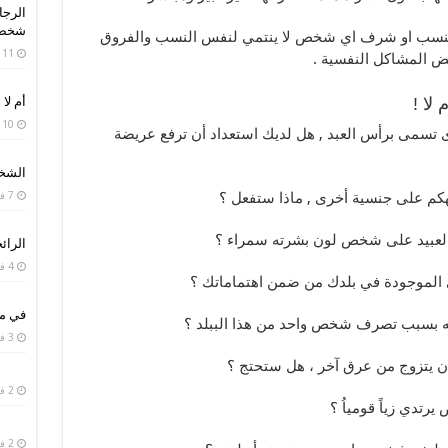
الرجا
شخص 
ن بنسب او شرف اي شخص لا ينتمي لنفس النسب والفروق
11 فبراير، 2019
عض المشاكل النفسية .
لا !
أم لا 
10 فبراير، 2019
ى تسمى برأس العبد , هل لديك استعداد أن ترفع عريضة
الشخص
 تهكم على جنسية أخرى , ماذا ستفعل ؟
7 فبراير، 2019
ة العبيد على شخص لون بشرته سمراء ؟
الرائح
4 فبراير، 2019
رى الموجودة في بلدك من ضمن اهتماماتك ؟
في من
له بسبب تصرف شخص واحد من هذا الببلد ؟
3 فبراير، 2019
 أن يتزوج من عرق آخر ، هل ستحتج ؟
2 فبراير، 2019
رتدي زياً قومياُ ؟
2 فبراير، 2019