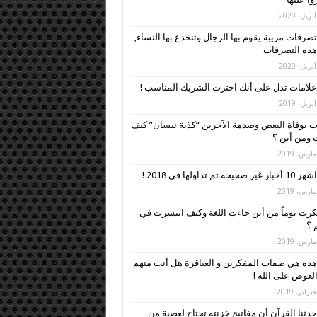
تصرفات مريبة يقوم بها الرجال وتنخدع بها النساء,
 هذه التصرفات
علامات تدل على أنك اخترت الشريك المناسب !
 بوفاة البعض وصدمة الآخرين “كذبة نيسان” كيف
ومن أين ؟
اشهر 10 أخبار غير صحيحه تم تداولها في 2018 !
رت يوماً من أين جاءت اللغة وكيف انتشرت في
م ؟
هذه هي صفات المفكرين و العباقرة هل أنت منهم
العوض على الله !
حدثنا القرآن أن مفاتيح خزنته تحتاج لعصبة من