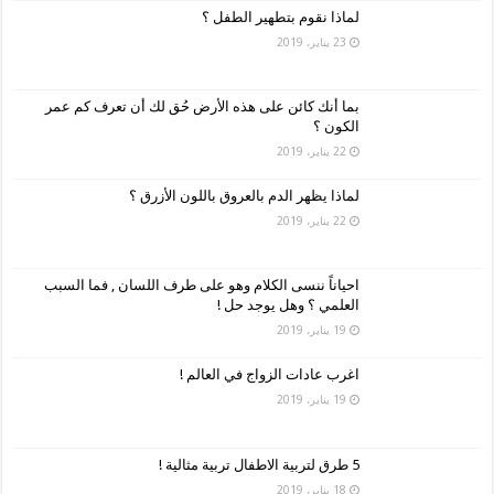
لماذا نقوم بتطهير الطفل ؟
23 يناير، 2019
بما أنك كائن على هذه الأرض حُق لك أن تعرف كم عمر
الكون ؟
22 يناير، 2019
لماذا يظهر الدم بالعروق باللون الأزرق ؟
22 يناير، 2019
احياناً ننسى الكلام وهو على طرف اللسان , فما السبب
العلمي ؟ وهل يوجد حل !
19 يناير، 2019
اغرب عادات الزواج في العالم !
19 يناير، 2019
5 طرق لتربية الاطفال تربية مثالية !
18 يناير، 2019