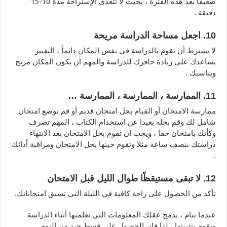
ضعيفًا بعد هذه الفترة ، بحيث لا تتعدى الإستراحة مدة 10-15
دقيقة .
10. اجعل مساحة الدراسة مريحة
لا يشترط أن تقوم بالدراسة في نفس المكان دائماً ، التغيير
يساعدك على زيادة حافزك للدراسة والمهم أن يكون المكان مريح
ويناسبك .
11. الممارسة ، الممارسة ، الممارسة …
ممارسة الامتحان أو القيام بحل امتحان قديم أو قم بوضع امتحان
شامل لك وقم بحله بعيدا عن استخدام الكتاب ، المهم تصرف
وكأنك بامتحان حقا ، ويجب ان تقوم بحل الامتحان بعد الانتهاء
دراستك بنصف ساعة مثلا وتقوم حينها بحل الامتحان ومراقبة أدائك
.
12. لا تبقى مستيقظًا طوال الليل قبل الامتحان
تأكد من الحصول على راحة كافية في الليلة التي تسبق امتحاناتك.
عندما تنام ، يدمج عقلك المعلومات التي تعلمتها أثناء الدراسة
ويقوم بتثبيتها ، لذا فإن الحصول على قسط جيد من النوم