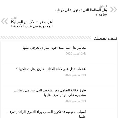
السابق
هل البطاطا التي تحتوي على درنات
سامة ؟
التالي
أغرب فوائد لأكياس السيليكا
الموجودة في علب الأحذية !
ثقف نفسك
معايير تدل على مدى قوة المرأة , تعرفي عليها
2 أكتوبر، 2020
علامات تدل على ذكاء الفتاة الخارق , هل تمتلكيها ؟
9 سبتمبر، 2020
طرق فعّالة للتعامل مع الشخص الذي يتجاهل رسائلك
ستجبره على الرد , تعرف عليها
9 سبتمبر، 2020
أسباب حقيقية قد تكون السبب وراء التعرق الزائد , تعرف
عليها