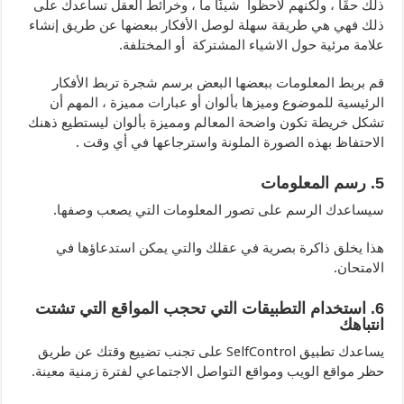
ذلك حقًا ، ولكنهم لاحظوا شيئًا ما ، وخرائط العقل تساعدك على
ذلك فهي هي طريقة سهلة لوصل الأفكار ببعضها عن طريق إنشاء
علامة مرئية حول الاشياء المشتركة أو المختلفة.
قم بربط المعلومات ببعضها البعض برسم شجرة تربط الأفكار
الرئيسية للموضوع وميزها بألوان أو عبارات مميزة ، المهم أن
تشكل خريطة تكون واضحة المعالم ومميزة بألوان ليستطيع ذهنك
الاحتفاظ بهذه الصورة الملونة واسترجاعها في أي وقت .
5. رسم المعلومات
سيساعدك الرسم على تصور المعلومات التي يصعب وصفها.
هذا يخلق ذاكرة بصرية في عقلك والتي يمكن استدعاؤها في
الامتحان.
6. استخدام التطبيقات التي تحجب المواقع التي تشتت
انتباهك
يساعدك تطبيق SelfControl على تجنب تضييع وقتك عن طريق
حظر مواقع الويب ومواقع التواصل الاجتماعي لفترة زمنية معينة.