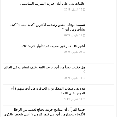
علامات تدل على أنك اخترت الشريك المناسب !
16 أبريل، 2019
تسببت بوفاة البعض وصدمة الآخرين “كذبة نيسان” كيف
نشأت ومن أين ؟
31 مارس، 2019
اشهر 10 أخبار غير صحيحه تم تداولها في 2018 !
29 مارس، 2019
هل فكرت يوماً من أين جاءت اللغة وكيف انتشرت في العالم
؟
14 مارس، 2019
هذه هي صفات المفكرين و العباقرة هل أنت منهم ؟ أم
العوض على الله !
13 فبراير، 2019
حدثنا القرآن أن مفاتيح خزنته تحتاج لعصبة من الرجال
الأقوياء ليحملوها ! أين هي كنوز قارون ؟ أغنى شخص بالكون