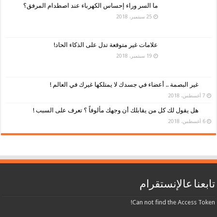
ما السر وراء إحساس الكهرباء عند اصطدام المرفق؟
25 سبتمبر، 2018
علامات غير متوقعة تدل على الذكاء الحاد!
19 سبتمبر، 2018
غير البصمة .. أعضاء في جسدك لا يمتلكها غيرك في العالم !
7 أغسطس، 2018
هل يقول لك كل من يقابلك أن وجهك مألوفاً ؟ تعرف على السبب !
6 أغسطس، 2018
تابعنا عالإنستقرام
Can not find the Access Token!