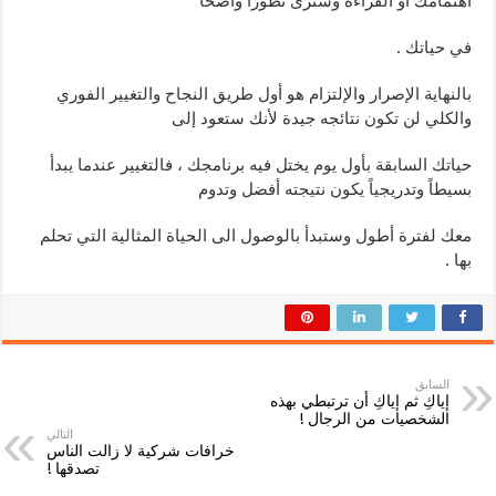
اهتمامك أو القراءة وسترى تطوراً واضحاً
في حياتك .
بالنهاية الإصرار والإلتزام هو أول طريق النجاح والتغيير الفوري
والكلي لن تكون نتائجه جيدة لأنك ستعود إلى
حياتك السابقة بأول يوم يختل فيه برنامجك ، فالتغيير عندما يبدأ
بسيطاً وتدريجياً يكون نتيجته أفضل وتدوم
معك لفترة أطول وستبدأ بالوصول الى الحياة المثالية التي تحلم
بها .
السابق
إياكِ ثم إياكِ أن ترتبطي بهذه
الشخصيات من الرجال !
التالي
خرافات شركية لا زالت الناس
تصدقها !