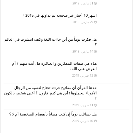
31 مارس، 2019
اشهر 10 أخبار غير صحيحه تم تداولها في 2018 !
29 مارس، 2019
هل فكرت يوماً من أين جاءت اللغة وكيف انتشرت في العالم
؟
14 مارس، 2019
هذه هي صفات المفكرين و العباقرة هل أنت منهم ؟ أم
العوض على الله !
13 فبراير، 2019
حدثنا القرآن أن مفاتيح خزنته تحتاج لعصبة من الرجال
الأقوياء ليحملوها ! أين هي كنوز قارون ؟ أغنى شخص بالكون
؟
11 فبراير، 2019
هل تسائلت يوماً إن كنت مصاباً بأنفصام الشخصية أم لا ؟
10 فبراير، 2019