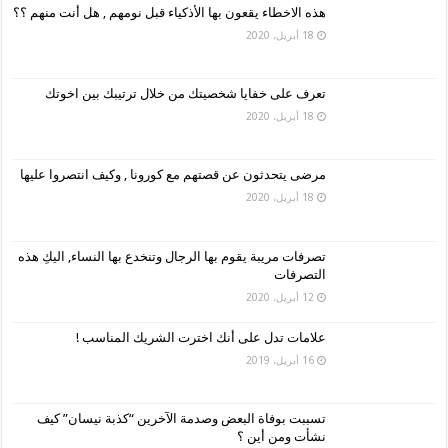
هذه الاخطاء يقعون بها الأذكياء قبل نومهم , هل أنت منهم ؟؟
18 أبريل، 2020
تعرف على خفايا شخصيتك من خلال ترتيبك بين اخوتك
18 أبريل، 2020
مرضى يتحدثون عن قصتهم مع كورونا , وكيف انتصروا عليها
18 أبريل، 2020
تصرفات مريبة يقوم بها الرجال وتنخدع بها النساء, اليكِ هذه
التصرفات
12 أبريل، 2020
علامات تدل على أنك اخترت الشريك المناسب !
16 أبريل، 2019
تسببت بوفاة البعض وصدمة الآخرين “كذبة نيسان” كيف
نشأت ومن أين ؟