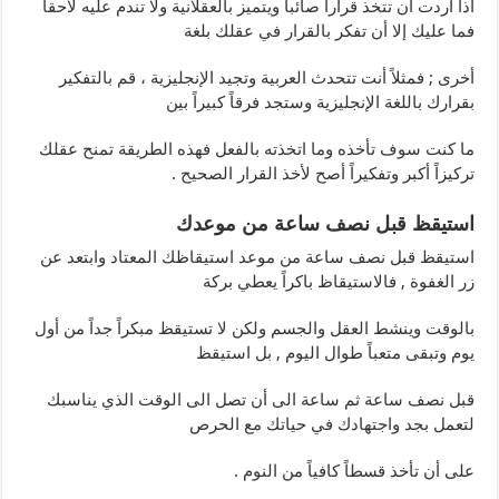
اذا أردت أن تتخذ قراراً صائباً ويتميز بالعقلانية ولا تندم عليه لاحقاً
فما عليك إلا أن تفكر بالقرار في عقلك بلغة
أخرى ; فمثلاً أنت تتحدث العربية وتجيد الإنجليزية ، قم بالتفكير
بقرارك باللغة الإنجليزية وستجد فرقاً كبيراً بين
ما كنت سوف تأخذه وما اتخذته بالفعل فهذه الطريقة تمنح عقلك
تركيزاً أكبر وتفكيراً أصح لأخذ القرار الصحيح .
استيقظ قبل نصف ساعة من موعدك
استيقظ قبل نصف ساعة من موعد استيقاظك المعتاد وابتعد عن
زر الغفوة , فالاستيقاظ باكراً يعطي بركة
بالوقت وينشط العقل والجسم ولكن لا تستيقظ مبكراً جداً من أول
يوم وتبقى متعباً طوال اليوم , بل استيقظ
قبل نصف ساعة ثم ساعة الى أن تصل الى الوقت الذي يناسبك
لتعمل بجد واجتهادك في حياتك مع الحرص
على أن تأخذ قسطاً كافياً من النوم .