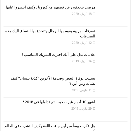
مرضى يتحدثون عن قصتهم مع كورونا , وكيف انتصروا عليها
18 أبريل، 2020
تصرفات مريبة يقوم بها الرجال وتنخدع بها النساء, اليكِ هذه
التصرفات
12 أبريل، 2020
علامات تدل على أنك اخترت الشريك المناسب !
16 أبريل، 2019
تسببت بوفاة البعض وصدمة الآخرين “كذبة نيسان” كيف
نشأت ومن أين ؟
31 مارس، 2019
اشهر 10 أخبار غير صحيحه تم تداولها في 2018 !
29 مارس، 2019
هل فكرت يوماً من أين جاءت اللغة وكيف انتشرت في العالم