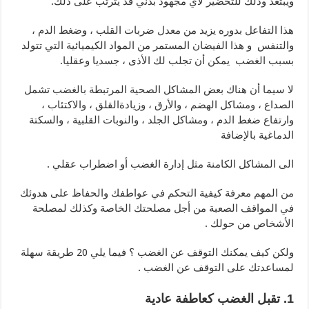
ويبتعد وذلك للتحضير لأي مجهود بدني قد يترتب على ذلك.
هذا التفاعل بدوره يزيد من معدل ضربات القلب ، وضغط الدم ،
والتنفس و هذا الفيضان المستمر من المواد الكيميائية التي تتولد
بسبب الغضب يمكن أن تجلب لك الأذى ، جسديا وعقليا.
لا سيما أن هناك بعض المشاكل الصحية المرتبطة بالغضب تشمل
الصداع ، ومشاكل الهضم ، والأرق ، وزيادةالقلق ، والاكتئاب ،
وارتفاع ضغط الدم ، ومشاكل الجلد ، والنوبات القلبية ، والسكتة
الدماغية بالإضافة
الى المشاكل الكامنة مثل إدارة الغضب أو اضطراب عقلي .
من المهم معرفة كيفية التحكم في عواطفك والحفاظ على هدوئك
في المواقف الصعبة من أجل مصلحتك الخاصة وكذلك لمصلحة
الأشخاص من حولك .
ولكن كيف يمكنك التوقف عن الغضب ؟ فيما يلي 20 طريقة سهلة
لمساعدتك على التوقف عن الغضب .
1. تقبل الغضب كعاطفة عادية