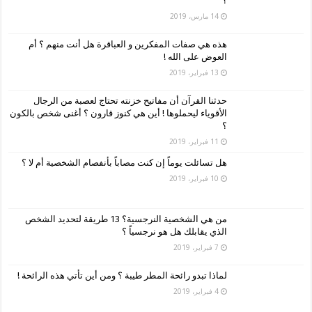
؟
14 مارس، 2019
هذه هي صفات المفكرين و العباقرة هل أنت منهم ؟ أم
العوض على الله !
13 فبراير، 2019
حدثنا القرآن أن مفاتيح خزنته تحتاج لعصبة من الرجال
الأقوياء ليحملوها ! أين هي كنوز قارون ؟ أغنى شخص بالكون
؟
11 فبراير، 2019
هل تسائلت يوماً إن كنت مصاباً بأنفصام الشخصية أم لا ؟
10 فبراير، 2019
من هي الشخصية النرجسية؟ 13 طريقة لتحديد الشخص
الذي يقابلك هل هو نرجسياً ؟
7 فبراير، 2019
لماذا تبدو رائحة المطر طيبة ؟ ومن أين تأتي هذه الرائحة !
4 فبراير، 2019