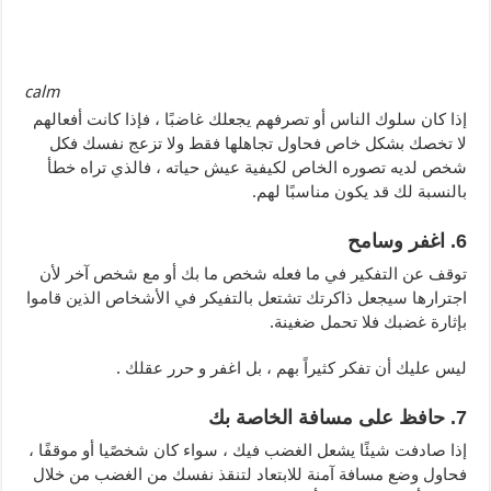
calm
إذا كان سلوك الناس أو تصرفهم يجعلك غاضبًا ، فإذا كانت أفعالهم
لا تخصك بشكل خاص فحاول تجاهلها فقط ولا تزعج نفسك فكل
شخص لديه تصوره الخاص لكيفية عيش حياته ، فالذي تراه خطأ
بالنسبة لك قد يكون مناسبًا لهم.
6. اغفر وسامح
توقف عن التفكير في ما فعله شخص ما بك أو مع شخص آخر لأن
اجترارها سيجعل ذاكرتك تشتعل بالتفيكر في الأشخاص الذين قاموا
بإثارة غضبك فلا تحمل ضغينة.
ليس عليك أن تفكر كثيراً بهم ، بل اغفر و حرر عقلك .
7. حافظ على مسافة الخاصة بك
إذا صادفت شيئًا يشعل الغضب فيك ، سواء كان شخصًيا أو موقفًا ،
فحاول وضع مسافة آمنة للابتعاد لتنقذ نفسك من الغضب من خلال