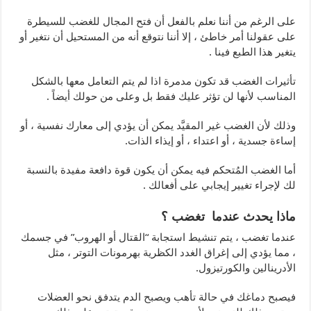
على الرغم من أننا نعلم بالفعل أن فتح المجال للغضب للسيطرة
على عقولنا أمر خاطئ ، إلا أننا نتوقع أنه من المستحيل أن نتغير أو
يتغير هذا الطبع فينا .
تأثيرات الغضب قد تكون مدمرة اذا لم يتم التعامل معها بالشكل
المناسب لأنها لن تؤثر عليك فقط بل وعلى من حولك أيضاً .
وذلك لأن الغضب غير المقيَّد يمكن أن يؤدي إلى معارك نفسية ، أو
إساءة جسدية ، أو اعتداء ، أو إيذاء الذات.
أما الغضب المُتحكم فيه يمكن أن يكون قوة دافعة مفيدة بالنسبة
لك لإجراء تغيير إيجابي على أفعالك .
ماذا يحدث عندما تغضب ؟
عندما تغضب ، يتم تنشيط استجابة “القتال أو الهروب” في جسمك
، مما يؤدي إلى إغراق الغدد الكظرية بهرمونات التوتر ، مثل
الأدرينالين والكورتيزول.
فيصبح دماغك في حالة تأهب ويصبح الدم يتدفق نحو العضلات