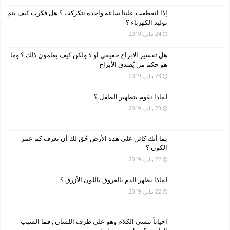
إذا انقطعت علينا ساعة واحده نتكركب ؟ هل فكرت كيف يتم
توليد الكهرباء ؟
24 يناير، 2019
هل تفسير الابراج حقيقي او لا ولكن كيف يعلمون ذلك ؟ وما
هو حكم من يُصدق الأبراج
23 يناير، 2019
لماذا نقوم بتطهير الطفل ؟
23 يناير، 2019
بما أنك كائن على هذه الأرض حُق لك أن تعرف كم عمر
الكون ؟
22 يناير، 2019
لماذا يظهر الدم بالعروق باللون الأزرق ؟
22 يناير، 2019
احياناً ننسى الكلام وهو على طرف اللسان , فما السبب