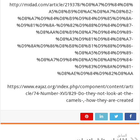
http://midad.com/article/219378/%D8%A7%D9%84%D8%
A5%D8%B9%D8%AC%D8%A7%D8%B2-
%D8%A7%D9%84%D8%B9%D9%84%D9%85%D9%8A-
%D9%81%D9%8A-%D9%82%D9%88%D9%84%D9%87-
%D8%AA%D8%B9%D8%A7%D9%84%D9%89-
%D8%A3%D9%81%D9%84%D8%A7-
%D9%8A%D9%86%D8%B8%D8%B1%D9%88%D9%86-
%D8%A5%D9%84%D9%89-
%D8%A7%D9%84%D8%A5%D8%A8%D9%84-
%D9%83%D9%8A%D9%81-
%D8%AE%D9%84%D9%82%D8%AA
https://www.eajaz.org/index.php/component/content/arti
cle/74-Number-XVI/829-Do-they-not-look-at-the-
camels-,-how-they-are-created
السابق
إذا انقطعت علينا ساعة واحده