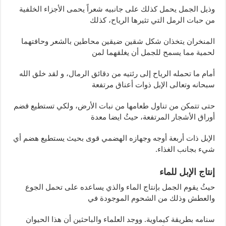
وذيل الجمل يحمل كذلك على جانبيه شعراً يحمى الأجزاء الخلفية
من حبات الرمل التي تثيرها الرياح، كذلك
المنخران يتخذان شكل شقين ضيقين محاطين بالشعر وحافتهما
لحمية مما يسمح للجمل أن يغلقهما لمن
أمام ما تحمله الرياح إلى رئتيه من دقائق الرمال، و لقد خلق الله
سبحانه وتعالى الإبل ذوات أعناق مرتفعة
حتى تتمكن من تناول طعامها من نبات الأرض، ولكي تستطيع قضم
أوراق الأشجار المرتفعة، حيثُ ايضا معدة
الإبل ذات أربعة أوجه وجهازه الهضمي قوى بحيث يستطيع هضم أي
شيء بجانب الغذاء.
إنتاج الإبل للماء
حيثُ يقوم الجمل بإنتاج الماء والذي يساعده على تحمل الجوع
والعطش وذلك من الشحوم الموجودة في
سنامه بطريقة كيماوية. ووجد العلماء والباحثين أن هذا الحيوان