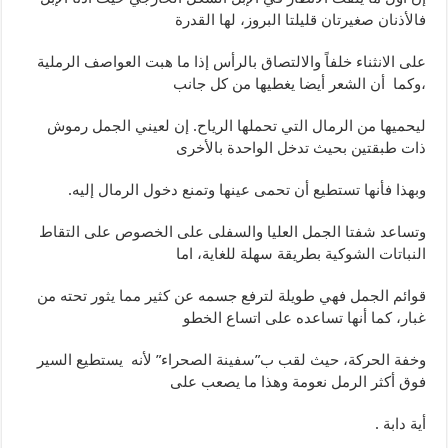
فالأذنان صغيرتان قليلتا البروز، لها القدرة
على الانثناء خلفاً والالتصاق بالرأس إذا ما هبت العواصف الرملية
،وكما أن الشعر أيضا يغطيها من كل جانب
ليحميها من الرمال التي تحملها الرياح. إن لعيني الجمل رموش
ذات طبقتين بحيث تدخل الواحدة بالأخرى
وبهذا فأنها تستطيع أن تحمى عينها وتمنع دخول الرمال إليه.
وتساعد شفتا الجمل العليا والسفلى على الخصوص على التقاط
النباتات الشوكية بطريقة سهلة للغاية، اما
قوائم الجمل فهي طويلة لترفع جسمه عن كثير مما يثور تحته من
غبار، كما أنها تساعده على اتساع الخطو
وخفة الحركة، حيث لقب ب”سفينة الصحراء” لأنه يستطيع السير
فوق أكثر الرمل نعومة وهذا ما يصعب على
أية دابة .