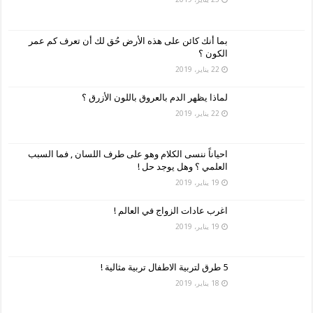
بما أنك كائن على هذه الأرض حُق لك أن تعرف كم عمر
الكون ؟
22 يناير، 2019
لماذا يظهر الدم بالعروق باللون الأزرق ؟
22 يناير، 2019
احياناً ننسى الكلام وهو على طرف اللسان , فما السبب
العلمي ؟ وهل يوجد حل !
19 يناير، 2019
اغرب عادات الزواج في العالم !
19 يناير، 2019
5 طرق لتربية الاطفال تربية مثالية !
18 يناير، 2019