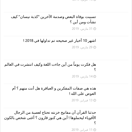
تسببت بوفاة البعض وصدمة الآخرين “كذبة نيسان” كيف
نشأت ومن أين ؟
31 مارس، 2019
اشهر 10 أخبار غير صحيحه تم تداولها في 2018 !
29 مارس، 2019
هل فكرت يوماً من أين جاءت اللغة وكيف انتشرت في العالم
؟
14 مارس، 2019
هذه هي صفات المفكرين و العباقرة هل أنت منهم ؟ أم
العوض على الله !
13 فبراير، 2019
حدثنا القرآن أن مفاتيح خزنته تحتاج لعصبة من الرجال
الأقوياء ليحملوها ! أين هي كنوز قارون ؟ أغنى شخص بالكون
؟
11 فبراير، 2019