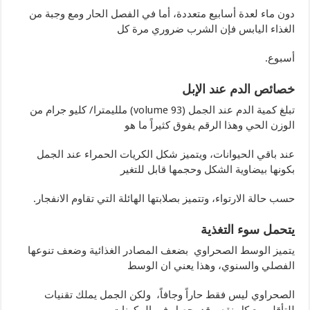
دون ماء لعدة أسابيع متعددة، أما في الفصل الحار ومع وجبة من
الغذاء اليابس فإن الشرب ضروري مرة كل
أسبوع.
خصائص الدم عند الإبل
تبلغ كمية الدم عند الجمل (volume 93) ملليمترا/ كليو جرام من
الوزن الحي وهذا الرقم يفوق كثيراً ما هو
عند باقي الحيوانات، ويتميز شكل الكريات الحمراء عند الجمل
بكونها بيضاوية الشكل وحجمها قابل للتغير
حسب حالة الارتواء، وتتميز بصلابتها الهائلة التي تقاوم الانفجار.
يتحمل سوء التغذية
يتميز الوسط الصحراوي بضعف المصادر الغذائية وضعف تنوعها
الفصلي والسنوي، وهذا يعني ان الوسط
الصحراوي ليس فقط حاراً وجافاً، ولكن الجمل يملك تقنيات
للتأقلم مع كل نقص قد يحصل في المكونات