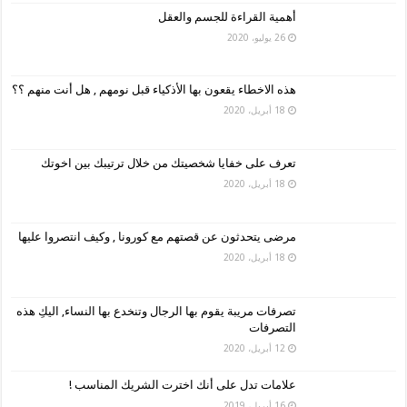
أهمية القراءة للجسم والعقل
26 يوليو، 2020
هذه الاخطاء يقعون بها الأذكياء قبل نومهم , هل أنت منهم ؟؟
18 أبريل، 2020
تعرف على خفايا شخصيتك من خلال ترتيبك بين اخوتك
18 أبريل، 2020
مرضى يتحدثون عن قصتهم مع كورونا , وكيف انتصروا عليها
18 أبريل، 2020
تصرفات مريبة يقوم بها الرجال وتنخدع بها النساء, اليكِ هذه
التصرفات
12 أبريل، 2020
علامات تدل على أنك اخترت الشريك المناسب !
16 أبريل، 2019