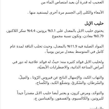
العجيب له قدرة أن يعيد امتصاص الماء من
الأمعاء والكلى إلى الجسم مرة أخرى ليستفيد منها .
حليب الإبل
يحتوي حليب الابل بالمعدل على 3.1% بروتين، 4.4% سكر اللاكتوز،
0.79% معادن، وتكون نسبة مجموع
المواد الصلبة فيه 11.9% بالمعدل، وحيث تحلب الناقة لمدة عام
كامل في المتوسط بمعدل مرتين يومياً ،
ولحليب الابل فوائد كثيره منه: حيثُ له فوائد علاجية له دور في
أمراض المناعة الذاتية، والاضطرابات الأيضيّة،
والتهاب الكبد، والإسهال الناتج عن فيروس الرّوتا ، والسِلّ،
والسّرطان، والسُكريّ، وتشمُّع الكبد، والكُساح،
والتوحّد، ومرض كرون، و يعتبر أيضا حليب الابل مصدراً جيداً
للبروتين، والكالسيوم، والفسفور، والفيتامين ج،
والنياسين.