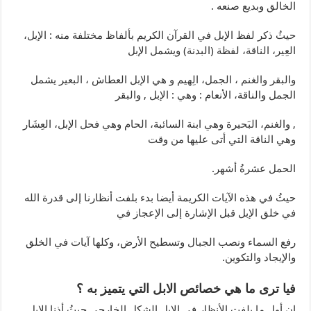
الخالق وبديع صنعه .
حيثُ ذكر لفظ الإبل في القرآن الكريم بألفاظ مختلفة منه :
الإبل،
العِير، الناقة، لفظة (البدنة) ويشمل الإبل
والبقر والغنم ، الجمل، الِهيم و هي الإبل العطاش ، البعير يشمل
الجمل والناقة، الأنعام : وهي : الإبل , والبقر
, والغنم، البَحيرة وهي ابنة السائبة، الحام وهي فحل الإبل، العِشَار
وهي الناقة التي أتى عليها من وقت
الحمل عشرةُ أشهر.
حيثُ في هذه الآيات الكريمة أيضا بدء بلفت أنظارنا إلى قدرة الله
في خلق الإبل قبل الإشارة إلى الإعجاز في
رفع السماء ونصب الجبال وتسطيح الأرض، وكلها آيات في الخلق
والإيجاد والتكوين.
فيا ترى ما هي خصائص الابل التي يتميز به ؟
إن أول ما يلفت الأنظار في الإبل الشكل الخارجي حيثُ أذنا الإبل