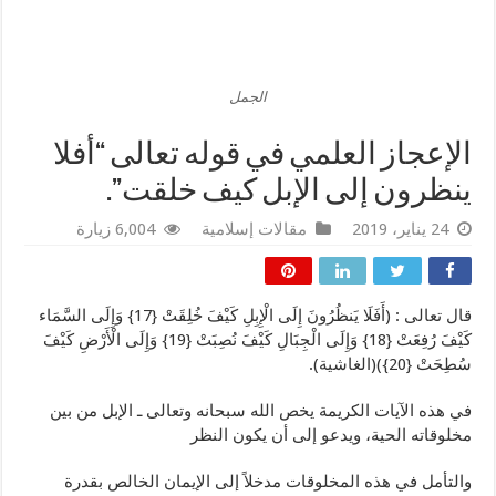
الجمل
الإعجاز العلمي في قوله تعالى “أفلا
ينظرون إلى الإبل كيف خلقت”.
24 يناير، 2019
مقالات إسلامية
6,004 زيارة
قال تعالى : (أَفَلَا يَنظُرُونَ إِلَى الْإِبِلِ كَيْفَ خُلِقَتْ {17} وَإِلَى السَّمَاء
كَيْفَ رُفِعَتْ {18} وَإِلَى الْجِبَالِ كَيْفَ نُصِبَتْ {19} وَإِلَى الْأَرْضِ كَيْفَ
سُطِحَتْ {20})(الغاشية).
في هذه الآيات الكريمة يخص الله سبحانه وتعالى ـ الإبل من بين
مخلوقاته الحية، ويدعو إلى أن يكون النظر
والتأمل في هذه المخلوقات مدخلاً إلى الإيمان الخالص بقدرة