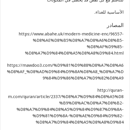
الأساسية للغذاء.
المصادر
https://www.abahe.uk/modern-medicine-enc/96557-
%D8%AE%D8%B5%D8%A7%D8%A6%D8%B5-
%D8%AF%D9%85-
%D8%A7%D9%84%D8%A5%D8%A8%D9%84.html
https://mawdoo3.com/%D9%81%D9%88%D8%A7%D8%A6
%D8%AF_%D8%AD%D9%84%D9%8A%D8%A8_%D8%A7%D
9%84%D9%86%D8%A7%D9%82%D8%A9
http://quran-
m.com/quran/article/2337/%D8%A7%D9%84%D8%A5%D8
%B9%D8%AC%D8%A7%D8%B2-
%D8%A7%D9%84%D8%A5%D9%84%D9%87%D9%8A-
%D9%81%D9%8A-%D8%AE%D9%84%D9%82-
%D8%A7%D9%84%D8%A5%D8%A8%D9%84