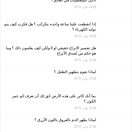
اذكى الشخصيات في العالم ؟
24 يناير، 2019
إذا انقطعت علينا ساعة واحده نتكركب ؟ هل فكرت كيف يتم
توليد الكهرباء ؟
24 يناير، 2019
هل تفسير الابراج حقيقي او لا ولكن كيف يعلمون ذلك ؟ وما
هو حكم من يُصدق الأبراج
23 يناير، 2019
لماذا نقوم بتطهير الطفل ؟
23 يناير، 2019
بما أنك كائن على هذه الأرض حُق لك أن تعرف كم عمر
الكون ؟
22 يناير، 2019
لماذا يظهر الدم بالعروق باللون الأزرق ؟
22 يناير، 2019