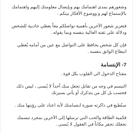
وشعورهم بمدى اهتمامك بهم وبإيصال معلومتك إليهم واهتمامك
بالإستماع لهم و ووضوح الأفكار بينكم .
فتعزيز شعور الآخرين بأهمية تواصلكم معاً يعطي جاذبية للشخص
ودلالة على ثقته العالية بنفسه وبما يقوله .
فإن كل شخص يحافظ على التواصل مع عين من أمامه يُعطي
انبطاع الواثق بنفسه .
7- الإبتسامة
مفتاح الدخول الى القلوب بكل قوة .
التبسم في وجه من تقابل تجعل منك أحداً لا يُنسى ، ليس ذلك
فحسب بل كل من يتذكرك أو يأتي بسيرتك
ستُطبع في ذاكرته صورة ابتسامتك لأنه اعتاد على رؤيتها منك .
فكمية الطاقة والحب التي ترسلها إلى الآخرين بمجرد تبسمك
تجعلك تحفر مكاناً في العقول لا يُنسى .