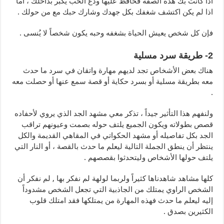
اذا كانت بك هذه الصفة فحافظ عليها ودع الحب يكبر بداخلك ، أما
اذا لم يكن اكتشف شغفك بكل جهدك وشارك حبك مع من حولك .
فإن كل شخص يعيش الحياة بشغفه وحبه يكون شخصاً لا يُنسى .
2- طريقة سرد مسلية
هناك بعض الأشخاص تجد لديهم مهارة واتقان في سرد ما حدث
معه بطريقة مسلية أو بسرد حكاية أو قصة سمع عنها أو حصلت معه
.
ولنفهم هذا التأثير جيداً ، تذكر معي مشهد الجد الذي يروي لأحفاده
قصص بطولاته ويكون الجميع يلتف حوله بصمت وعيونهم تراقب
الجد بكل تفاصيله أو مشهد الحكواتي في المقاهي القديمة والكل
ينتظر أن ينطق الجملة التالية ليعلم ما حدث بالقصة ، أو النار التي
يلتف حولها الأشخاص وليتحدثوا بقصصهم .
كلها مشاهد شاهدناها كثيراً ولربما لولهة لم نفكر بها , لم نفكر أن
الشخص الراوي يمتلك من الجاذبية التي تجعل الشخص مشدوداً
إليه ليعلم ما حدث فهذه المهارة من يمتلكها فقد امتلك قلوب
الكثيرين بصدق .