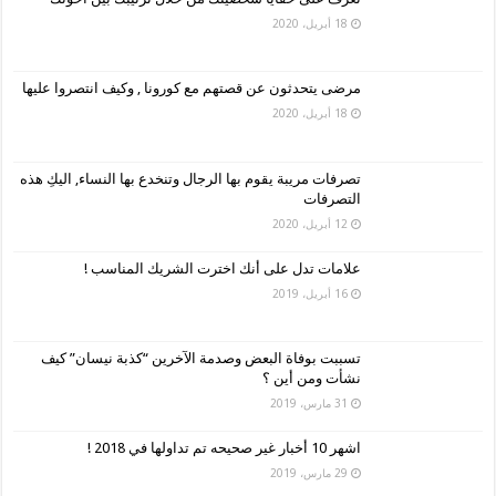
18 أبريل، 2020
مرضى يتحدثون عن قصتهم مع كورونا , وكيف انتصروا عليها
18 أبريل، 2020
تصرفات مريبة يقوم بها الرجال وتنخدع بها النساء, اليكِ هذه
التصرفات
12 أبريل، 2020
علامات تدل على أنك اخترت الشريك المناسب !
16 أبريل، 2019
تسببت بوفاة البعض وصدمة الآخرين “كذبة نيسان” كيف
نشأت ومن أين ؟
31 مارس، 2019
اشهر 10 أخبار غير صحيحه تم تداولها في 2018 !
29 مارس، 2019