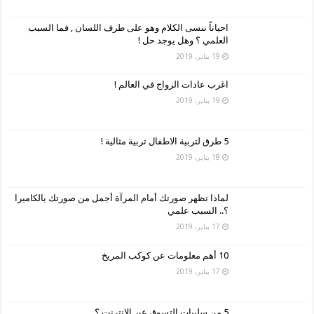
احياناً ننسى الكلام وهو على طرف اللسان , فما السبب
العلمي ؟ وهل يوجد حل !
19 يناير، 2019
اغرب عادات الزواج في العالم !
19 يناير، 2019
5 طرق لتربية الاطفال تربية مثالية !
18 يناير، 2019
لماذا تظهر صورتك أمام المرآة أجمل من صورتك بالكاميرا
؟.. السبب علمي
17 يناير، 2019
10 أهم معلومات عن كوكب المريخ
17 يناير، 2019
5 من سلبيات التسوق عبر الإنترنت ؟