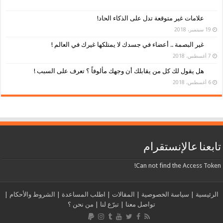
علامات غير متوقعة تدل على الذكاء الحاد!
19 سبتمبر، 2018
غير البصمة .. أعضاء في جسدك لا يمتلكها غيرك في العالم !
7 أغسطس، 2018
هل يقول لك كل من يقابلك أن وجهك مألوفاً ؟ تعرف على السبب !
6 أغسطس، 2018
تابعنا عالإنستقرام
Can not find the Access Token!
الرئيسية
|
سياسة الخصوصية
|
المقالات
|
اطلب المساعدة
|
الشروط والأحكام
|
تواصل معنا
|
تبرّع لنا
|
من نحن ؟