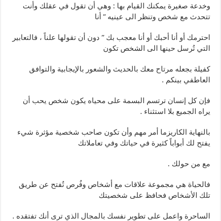
وخدعة صغيرة يمكنك القيام بها : وهي أن تقول في عقلك وأنت
تتحدث مع شخص وتنظر الى عينيه ” أنا
احترمك أو أنا أحبك أو أنا معجب بك ” دون أن تقولها علناً ، فالتعابير
التي تُرسل حينها الى الشخص تكون
كفيلة بجعله مرتاح معك بالحديث والشعور بالإيجابية والتوافق
العاطفي بينكم .
فإن كل إنسان ترتسم البسمة على محياه يكون شخص يحب أن
يراه الجميع بلا استثناء .
بالنهاية الكاريزما أمر مهم وأن تكون صاحب شخصية مؤثرة شيء
يفتح لك أبواباً كثيرة في حياتك وفي تعاملاتك
مع من حولك .
فالحياة هي مجموعة علاقات مع أشخاص وفُرص تُفتح عن طريق
تلك الأشخاص فحافظ على شخصيتك
الساحرة واعمل على تطوير نفسك بالمجال الذي ترى أنك تفتقده .