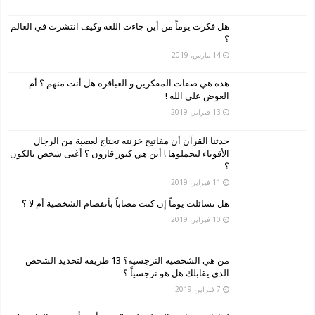
هل فكرت يوماً من أين جاءت اللغة وكيف انتشرت في العالم
؟
14 مارس، 2019
هذه هي صفات المفكرين و العباقرة هل أنت منهم ؟ أم
العوض على الله !
13 فبراير، 2019
حدثنا القرآن أن مفاتيح خزنته تحتاج لعصبة من الرجال
الأقوياء ليحملوها ! أين هي كنوز قارون ؟ أغنى شخص بالكون
؟
11 فبراير، 2019
هل تسائلت يوماً إن كنت مصاباً بأنفصام الشخصية أم لا ؟
10 فبراير، 2019
من هي الشخصية النرجسية؟ 13 طريقة لتحديد الشخص
الذي يقابلك هل هو نرجسياً ؟
7 فبراير، 2019